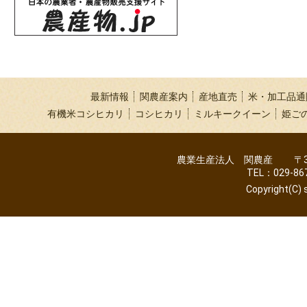
最新情報
関農産案内
産地直売
米・加工品通
有機米コシヒカリ
コシヒカリ
ミルキークイーン
姫ご
農業生産法人 関農産 〒300
TEL：029-86
Copyright(C) s