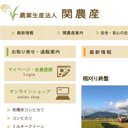
米の生産から出荷
おいしいお米
加工品の生産・販
農林水産省表示ガ
イン
稲刈り終盤
有機米コシヒカリ
コシヒカリ
ミルキークイーン