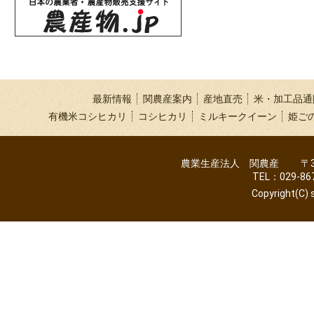
最新情報
関農産案内
産地直売
米・加工品通
有機米コシヒカリ
コシヒカリ
ミルキークイーン
姫ご
農業生産法人 関農産 〒300
TEL：029-86
Copyright(C) s