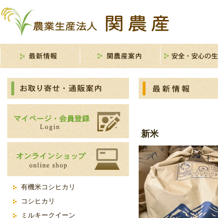
米の生産から出荷
おいしいお米
加工品の生産・販
農林水産省表示ガ
イン
新米
有機米コシヒカリ
コシヒカリ
ミルキークイーン